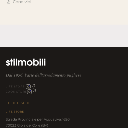
Condividi
Dal 1956, l'arte dell'arredamento pugliese
LIFE STORE
COOK STORE
LE DUE SEDI
LIFE STORE
Strada Provinciale per Acquaviva, 1620
70023 Gioia del Colle (BA)