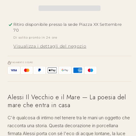
il
il
Mare
Mare
|
|
Ritiro disponibile presso la sede
Piazza XX Settembre
Decorazione
Decorazione
70
Porcellana
Porcellana
Di solito pronto in 24 ore
Visualizza i dettagli del negozio
PAGAMENTO SICURO
Alessi Il Vecchio e il Mare — La poesia del
mare che entra in casa
C'è qualcosa di intimo nel tenere tra le mani un oggetto che
racconta una storia. Questa decorazione in porcellana
firmata Alessi porta con sé l'eco di acque lontane, la luce