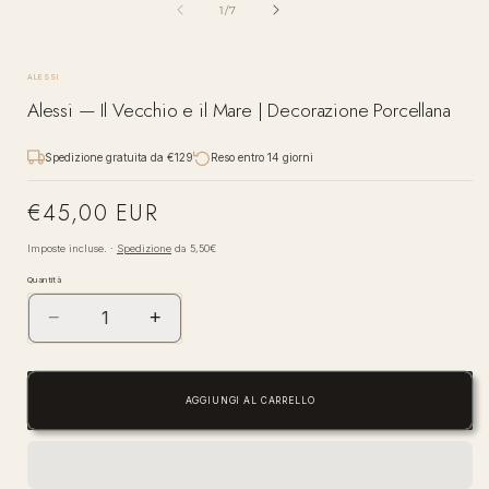
su
1
/
7
ALESSI
Alessi — Il Vecchio e il Mare | Decorazione Porcellana
Spedizione gratuita da €129
Reso entro 14 giorni
€45,00 EUR
Prezzo
di
Imposte incluse. ·
Spedizione
da 5,50€
listino
Quantità
−
+
Diminuisci
Aumenta
quantità
quantità
per
per
Alessi
Alessi
AGGIUNGI AL CARRELLO
—
—
Il
Il
Vecchio
Vecchio
e
e