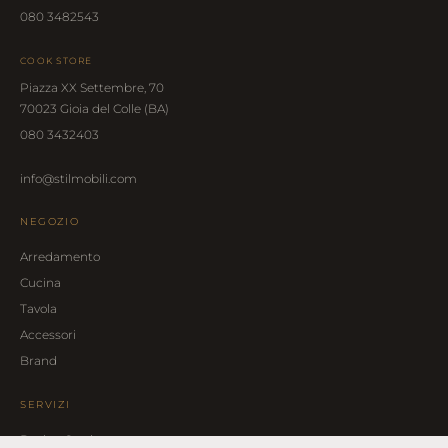
080 3482543
COOK STORE
Piazza XX Settembre, 70
70023 Gioia del Colle (BA)
080 3432403
info@stilmobili.com
NEGOZIO
Arredamento
Cucina
Tavola
Accessori
Brand
SERVIZI
Design Service