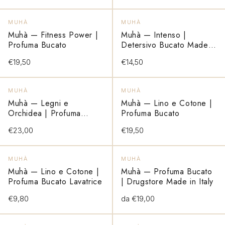
VEDI PRODOTTO
VEDI PRODOTTO
ESAURITO
MUHÀ
MUHÀ
Muhà — Fitness Power |
Muhà — Intenso |
Profuma Bucato
Detersivo Bucato Made
in Italy
€19,50
€14,50
VEDI PRODOTTO
VEDI PRODOTTO
ESAURITO
ESAURITO
MUHÀ
MUHÀ
Muhà — Legni e
Muhà — Lino e Cotone |
Orchidea | Profuma
Profuma Bucato
Bucato
€23,00
€19,50
VEDI PRODOTTO
VEDI PRODOTTO
MUHÀ
MUHÀ
Muhà — Lino e Cotone |
Muhà — Profuma Bucato
Profuma Bucato Lavatrice
| Drugstore Made in Italy
€9,80
da €19,00
VEDI PRODOTTO
VEDI PRODOTTO