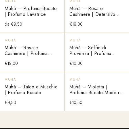
MUHÀ
MUHÀ
Muhà — Profuma Bucato
Muhà — Rosa e
| Profumo Lavatrice
Cashmere | Detersivo
Bucato Liquido
da €9,50
€18,00
VEDI PRODOTTO
VEDI PRODOTTO
ESAURITO
ESAURITO
MUHÀ
MUHÀ
Muhà — Rosa e
Muhà — Soffio di
Cashmere | Profuma
Provenza | Profuma
Bucato Lavatrice
Cassetti Made in Italy
€19,00
€10,00
VEDI PRODOTTO
VEDI PRODOTTO
ESAURITO
ESAURITO
MUHÀ
MUHÀ
Muhà — Talco e Muschio
Muhà — Violetta |
| Profuma Bucato
Profuma Bucato Made in
Italy
€9,50
€10,50