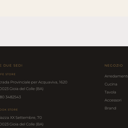
E DUE SEDI
NEGOZIO
IFE STORE
Arredament
trada Provinciale per Acquaviva, 1620
Cucina
0023 Gioia del Colle (BA)
Tavola
80 3482543
Accessori
Brand
OOK STORE
iazza XX Settembre, 70
0023 Gioia del Colle (BA)