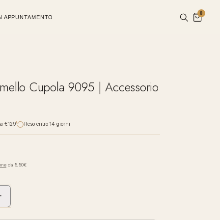
0
UN APPUNTAMENTO
mello Cupola 9095 | Accessorio
da €129
Reso entro 14 giorni
one
da 5,50€
+
Aumenta
quantità