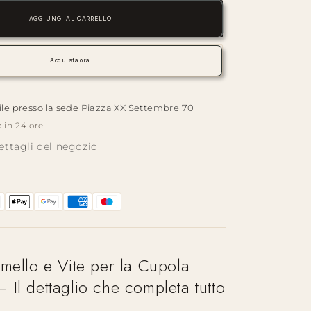
per
Alessi
AGGIUNGI AL CARRELLO
—
Pomello
Cupola
Acquista ora
9095
|
Accessorio
ile presso la sede
Piazza XX Settembre 70
Caffettiera
o in 24 ore
dettagli del negozio
mello e Vite per la Cupola
Il dettaglio che completa tutto