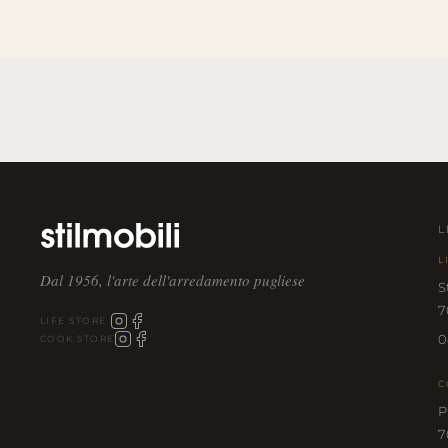
L
L
Dal 1956, l'arte dell'arredamento pugliese
S
7
LIFE STORE
0
COOK STORE
C
P
7