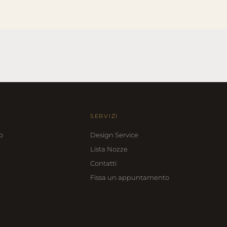
SERVIZI
o
Design Service
Lista Nozze
Contatti
Fissa un appuntamento