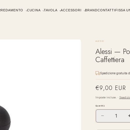
RREDAMENTO
CUCINA
TAVOLA
ACCESSORI
BRAND
CONTATTI
FISSA 
ALESSI
Alessi — Po
Caffettiera
Spedizione gratuita 
€9,00 EUR
Prezzo
di
Imposte incluse. ·
Spedizi
listino
Quantità
−
Diminuisci
quantità