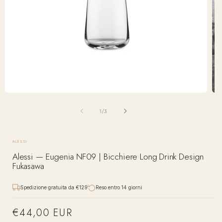
Apri
Apr
contenuti
con
multimediali
mul
su
1
/
3
1
2
in
in
finestra
fin
modale
mod
ALESSI
Alessi — Eugenia NF09 | Bicchiere Long Drink Design
Fukasawa
Spedizione gratuita da €129
Reso entro 14 giorni
€44,00 EUR
Prezzo