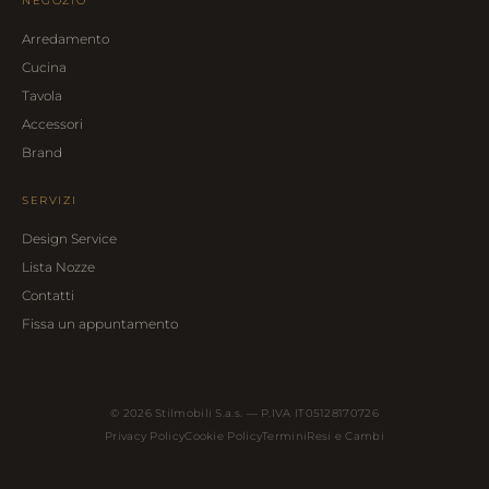
NEGOZIO
Arredamento
Cucina
Tavola
Accessori
Brand
SERVIZI
Design Service
Lista Nozze
Contatti
Fissa un appuntamento
© 2026 Stilmobili S.a.s. — P.IVA IT05128170726
Privacy Policy
Cookie Policy
Termini
Resi e Cambi