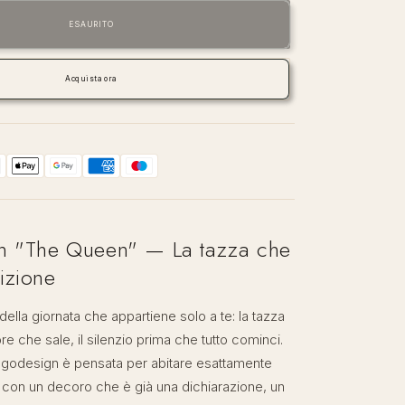
per
n
Blogodesign
ESAURITO
—
The
Queen
Acquista ora
|
Tazza
con
Piattino
Made
in
Italy
n "The Queen" — La tazza che
izione
lla giornata che appartiene solo a te: la tazza
ore che sale, il silenzio prima che tutto cominci.
ogodesign è pensata per abitare esattamente
on un decoro che è già una dichiarazione, un