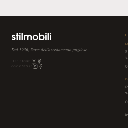
L
L
Dal 1956, l'arte dell'arredamento pugliese
S
7
LIFE STORE
0
COOK STORE
C
P
7
0
i