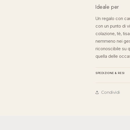
Ideale per
Un regalo con cara
con un punto di v
colazione, tè, tis
nemmeno nei gesti
riconoscibile su qu
quella delle occas
SPEDIZIONE & RESI
Condividi