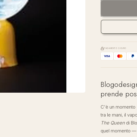
per
Blogodesig
—
The
Queen
|
Tazza
con
PAGAMENTO SICURO
Piattino
Made
in
Italy
Blogodesig
prende pos
C'è un momento de
tra le mani, il vap
The Queen
di Bl
quel momento — c