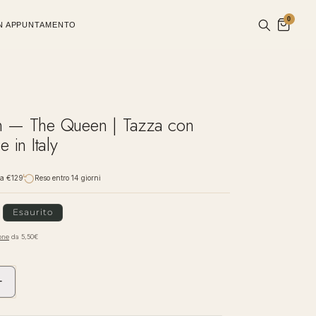
0
UN APPUNTAMENTO
n — The Queen | Tazza con
 in Italy
da €129
Reso entro 14 giorni
Esaurito
one
da 5,50€
+
Aumenta
quantità