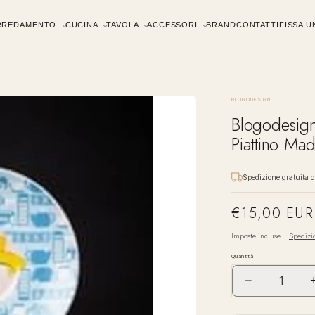
RREDAMENTO
CUCINA
TAVOLA
ACCESSORI
BRAND
CONTATTI
FISSA 
BLOGODESIGN
Blogodesig
Piattino Made
Spedizione gratuita 
€15,00 EUR
Prezzo
di
Imposte incluse. ·
Spedizi
listino
Quantità
−
Diminuisci
quantità