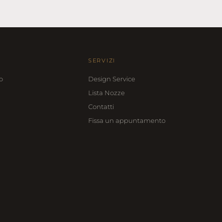
SERVIZI
o
Design Service
Lista Nozze
Contatti
Fissa un appuntamento