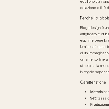
equilibrio tra iro
colazione o il tè 
Perché lo abbi
Blogodesign è una 
artigianato e cul
esprime bene lo sp
luminosità quasi t
di un immaginario
ornamento fine a 
si nota sulla mens
in regalo sapendo
Caratteristiche
Materiale:
p
Set:
tazza c
Produzione