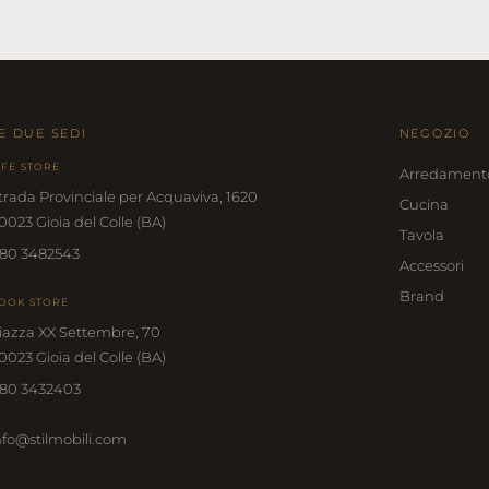
E DUE SEDI
NEGOZIO
IFE STORE
Arredament
trada Provinciale per Acquaviva, 1620
Cucina
0023 Gioia del Colle (BA)
Tavola
80 3482543
Accessori
Brand
OOK STORE
iazza XX Settembre, 70
0023 Gioia del Colle (BA)
80 3432403
nfo@stilmobili.com