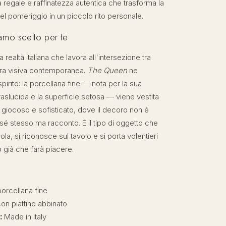
nia regale e raffinatezza autentica che trasforma la
del pomeriggio in un piccolo rito personale.
amo scelto per te
realtà italiana che lavora all'intersezione tra
tura visiva contemporanea.
The Queen
ne
irito: la porcellana fine — nota per la sua
raslucida e la superficie setosa — viene vestita
 giocoso e sofisticato, dove il decoro non è
sé stesso ma racconto. È il tipo di oggetto che
ola, si riconosce sul tavolo e si porta volentieri
 già che farà piacere.
orcellana fine
on piattino abbinato
:
Made in Italy