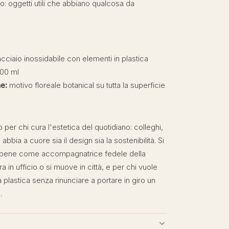
: oggetti utili che abbiano qualcosa da
cciaio inossidabile con elementi in plastica
00 ml
e:
motivo floreale botanical su tutta la superficie
per chi cura l'estetica del quotidiano: colleghi,
bbia a cuore sia il design sia la sostenibilità. Si
to bene come accompagnatrice fedele della
ra in ufficio o si muove in città, e per chi vuole
la plastica senza rinunciare a portare in giro un
.