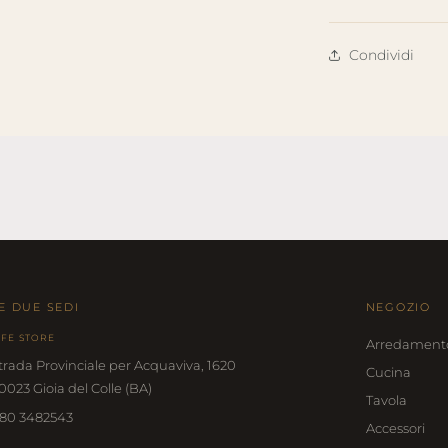
Condividi
E DUE SEDI
NEGOZIO
IFE STORE
Arredament
trada Provinciale per Acquaviva, 1620
Cucina
0023 Gioia del Colle (BA)
Tavola
80 3482543
Accessori