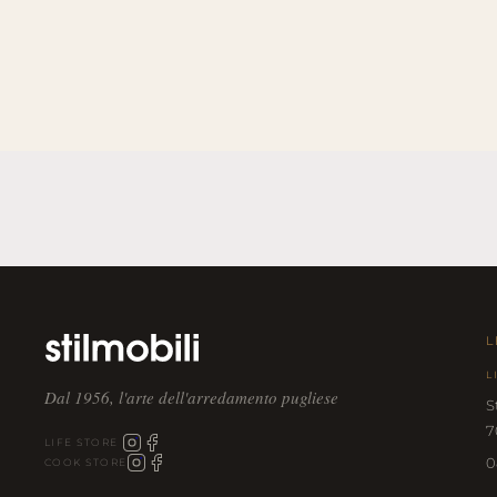
L
L
Dal 1956, l'arte dell'arredamento pugliese
S
7
LIFE STORE
0
COOK STORE