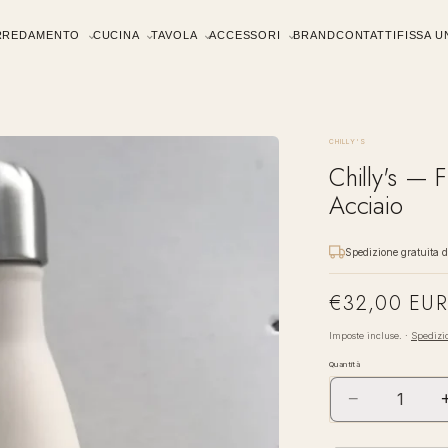
RREDAMENTO
CUCINA
TAVOLA
ACCESSORI
BRAND
CONTATTI
FISSA 
CHILLY'S
Chilly's — F
Acciaio
Spedizione gratuita 
€32,00 EUR
Prezzo
di
Imposte incluse. ·
Spedizi
listino
Quantità
−
Diminuisci
quantità