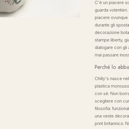
C'è un piacere so
guarda volentieri. 
piacere ovunque tu
durante gli sposta
decorazione botan
stampe liberty, gi
dialogare con gli
mai passare inoss
Perché lo abbi
Chilly's nasce ne
plastica monouso 
con sé. Non borra
scegliere con cura
filosofia: funzion
una veste decorat
print britannico. 