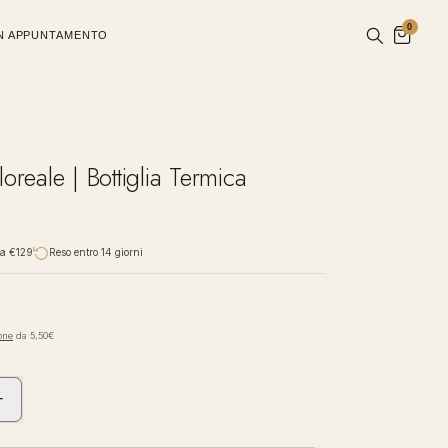
0
UN APPUNTAMENTO
loreale | Bottiglia Termica
da €129
Reso entro 14 giorni
one
da 5,50€
+
Aumenta
quantità