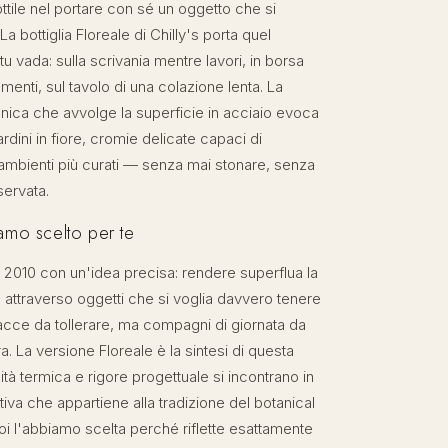
ttile nel portare con sé un oggetto che si
La bottiglia Floreale di Chilly's porta quel
 vada: sulla scrivania mentre lavori, in borsa
menti, sul tavolo di una colazione lenta. La
ica che avvolge la superficie in acciaio evoca
ardini in fiore, cromie delicate capaci di
 ambienti più curati — senza mai stonare, senza
ervata.
amo scelto per te
l 2010 con un'idea precisa: rendere superflua la
attraverso oggetti che si voglia davvero tenere
cce da tollerare, ma compagni di giornata da
. La versione Floreale è la sintesi di questa
alità termica e rigore progettuale si incontrano in
iva che appartiene alla tradizione del botanical
Noi l'abbiamo scelta perché riflette esattamente