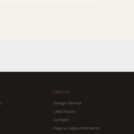
SERVIZI
o
Design Service
Lista Nozze
Contatti
Fissa un appuntamento