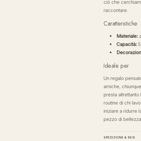
ciò che cerchiamo
raccontare.
Caratteristiche
Materiale:
a
Capacità:
5
Decorazion
Ideale per
Un regalo pensato 
amiche, chiunque a
presta altrettan
routine di chi lavo
iniziare a ridurre 
pezzo di bellezza
SPEDIZIONE & RESI