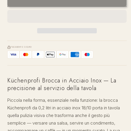
18/10
18/10
0,2
0,2
l
l
PAGAMENTO SICURO
Küchenprofi Brocca in Acciaio Inox — La
precisione al servizio della tavola
Piccola nella forma, essenziale nella funzione: la brocca
Küchenprofi da 0,2 litri in acciaio inox 18/10 porta in tavola
quella pulizia visiva che trasforma anche il gesto più
semplice — versare una salsa, servire un condimento,
accompagnare un caffè — in un momento curato. La sua