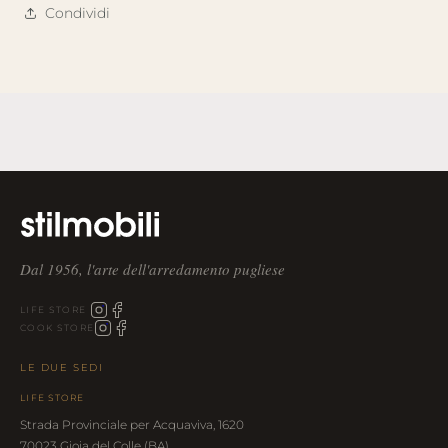
Condividi
Dal 1956, l'arte dell'arredamento pugliese
LIFE STORE
COOK STORE
LE DUE SEDI
LIFE STORE
Strada Provinciale per Acquaviva, 1620
70023 Gioia del Colle (BA)