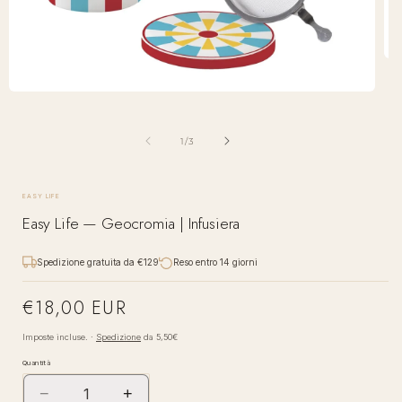
Apr
con
mul
Apri
2
contenuti
in
multimediali
fin
1
su
1
/
3
mod
in
finestra
modale
EASY LIFE
Easy Life — Geocromia | Infusiera
Spedizione gratuita da €129
Reso entro 14 giorni
€18,00 EUR
Prezzo
di
Imposte incluse. ·
Spedizione
da 5,50€
listino
Quantità
−
+
Diminuisci
Aumenta