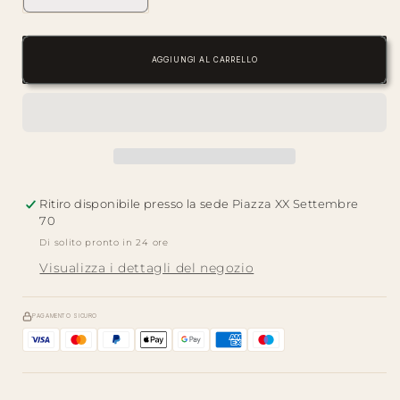
quantità
quantità
per
per
Easy
Easy
AGGIUNGI AL CARRELLO
Life
Life
—
—
Geocromia
Geocromia
|
|
Infusiera
Infusiera
Ritiro disponibile presso la sede
Piazza XX Settembre
70
Di solito pronto in 24 ore
Visualizza i dettagli del negozio
PAGAMENTO SICURO