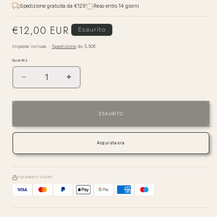
Spedizione gratuita da €129
Reso entro 14 giorni
€12,00 EUR
Prezzo
Esaurito
di
Imposte incluse. ·
Spedizione
da 5,50€
listino
Quantità
−
+
Diminuisci
Aumenta
quantità
quantità
per
per
Maxwell
Maxwell
ESAURITO
&amp;
&amp;
Williams
Williams
—
—
Acquista ora
Eclipse
Eclipse
|
|
Tazza
Tazza
PAGAMENTO SICURO
Ceramica
Ceramica