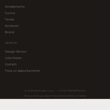
Arredamento
Cucina
Tavola
Accessori
Brand
SERVIZI
Design Service
Lista Nozze
Contatti
Fissa un appuntamento
© 2026 Stilmobili S.a.s. — P.IVA IT05128170726
Privacy Policy
Cookie Policy
Termini
Resi e Cambi