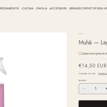
RREDAMENTO
CUCINA
TAVOLA
ACCESSORI
BRAND
CONTATTI
FISSA 
MUHÀ
Muhà — Leg
Spedizione gratuita 
€14,50 EUR
Prezzo
di
Imposte incluse. ·
Spedizi
listino
Quantità
−
Diminuisci
quantità
per
Muhà