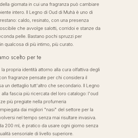
lla giornata in cui una fragranza può cambiare
iente intero. Il Legno di Oud di Muhà è uno di
restano: caldo, resinato, con una presenza
oscibile che avvolge salotti, corridoi e stanze da
conda pelle. Bastano pochi spruzzi per
 in qualcosa di più intimo, più curato.
amo scelto per te
a propria identità attorno alla cura olfattiva degli
con fragranze pensate per chi considera il
 un dettaglio tutt'altro che secondario. Il Legno
alla fascia più ricercata del loro catalogo: l'oud
ze più pregiate nella profumeria
piegata dai migliori "nasi" del settore per la
volversi nel tempo senza mai risultare invasiva.
da 200 ml, è pratico da usare ogni giorno senza
alità sensoriale di livello superiore.