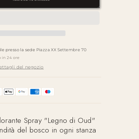
—
Legno
di
Oud
|
Deodorante
Spray
ile presso la sede
Piazza XX Settembre 70
o in 24 ore
dettagli del negozio
rante Spray "Legno di Oud"
dità del bosco in ogni stanza