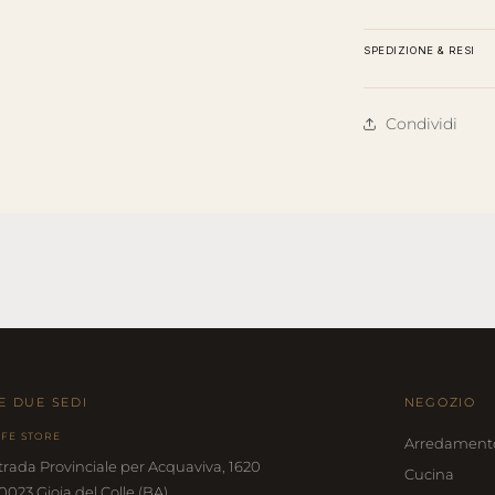
SPEDIZIONE & RESI
Condividi
E DUE SEDI
NEGOZIO
IFE STORE
Arredament
trada Provinciale per Acquaviva, 1620
Cucina
0023 Gioia del Colle (BA)