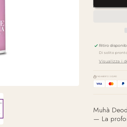
—
Legno
di
Oud
|
Deodorante
Spray
Ritiro disponib
Di solito pront
Visualizza i 
PAGAMENTO SICURO
Muhà Deodo
— La profon