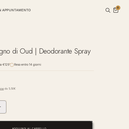
0
UN APPUNTAMENTO
no di Oud | Deodorante Spray
da €129
Reso entro 14 giorni
one
da 5,50€
+
Aumenta
quantità
per
Muhà
AGGIUNGI AL CARRELLO