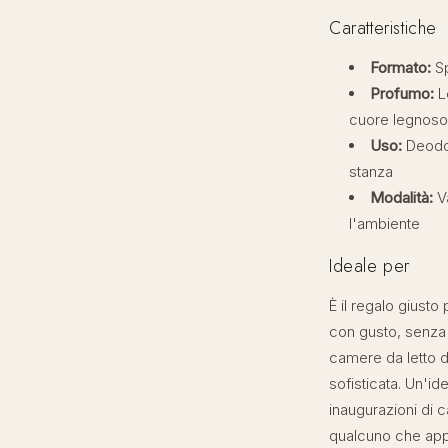
Caratteristiche
Formato:
Sp
Profumo:
L
cuore legnoso
Uso:
Deodor
stanza
Modalità:
Va
l'ambiente
Ideale per
È il regalo giusto
con gusto, senza 
camere da letto d
sofisticata. Un'i
inaugurazioni di 
qualcuno che app