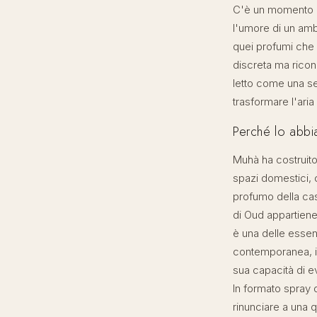
C'è un momento de
l'umore di un amb
quei profumi che 
discreta ma ricon
letto come una se
trasformare l'aria
Perché lo abbi
Muhà ha costruito l
spazi domestici, 
profumo della casa
di Oud appartiene 
è una delle essen
contemporanea, im
sua capacità di e
In formato spray 
rinunciare a una qu