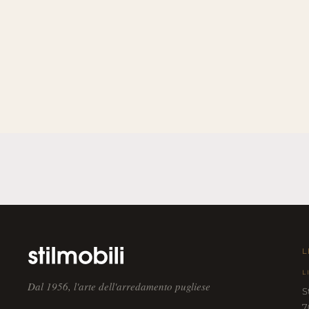
L
L
Dal 1956, l'arte dell'arredamento pugliese
S
7