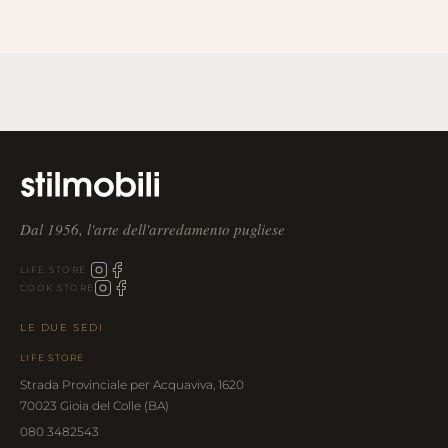
Dal 1956, l'arte dell'arredamento pugliese
LIFE STORE
COOK STORE
LE DUE SEDI
LIFE STORE
Strada Provinciale per Acquaviva, 1620
70023 Gioia del Colle (BA)
080 3482543