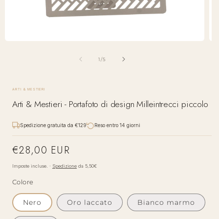
Apri
Apr
contenuti
con
multimediali
mul
su
1
/
5
1
2
in
in
finestra
fin
modale
mod
ARTI & MESTIERI
Arti & Mestieri - Portafoto di design Milleintrecci piccolo
Spedizione gratuita da €129
Reso entro 14 giorni
€28,00 EUR
Prezzo
di
Imposte incluse. ·
Spedizione
da 5,50€
listino
Colore
Nero
Oro laccato
Bianco marmo