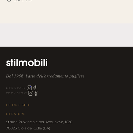
Dal 1956, l'arte dell'arredamento pugliese
LIFE STORE
COOK STORE
LE DUE SEDI
LIFE STORE
Strada Provinciale per Acquaviva, 1620
70023 Gioia del Colle (BA)