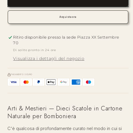
&amp;
&amp;
Mestieri
Mestieri
—
—
Acquista ora
Dieci
Dieci
Scatole
Scatole
|
|
Ritiro disponibile presso la sede
Piazza XX Settembre
Bomboniere
Bomboniere
70
Cartone
Cartone
Di solito pronto in 24 ore
Visualizza i dettagli del negozio
PAGAMENTO SICURO
Arti & Mestieri — Dieci Scatole in Cartone
Naturale per Bomboniera
C'è qualcosa di profondamente curato nel modo in cui si