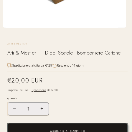
Apri
contenuti
multimediali
1
ARTI & MESTIERI
in
Arti & Mestieri — Dieci Scatole | Bomboniere Cartone
finestra
modale
Spedizione gratuita da €129
Reso entro 14 giorni
€20,00 EUR
Prezzo
di
Imposte incluse. ·
Spedizione
da 5,50€
listino
Quantità
−
+
Diminuisci
Aumenta
quantità
quantità
per
per
Arti
Arti
AGGIUNGI AL CARRELLO