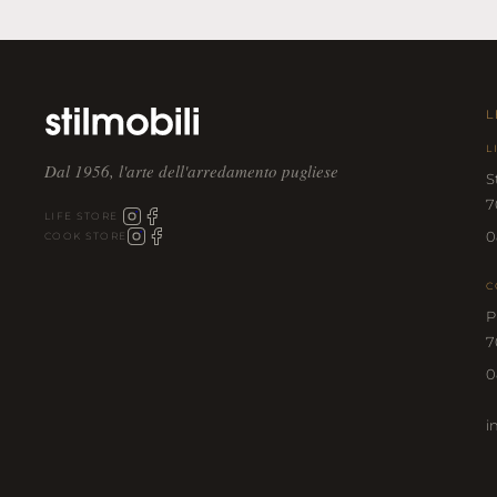
L
L
Dal 1956, l'arte dell'arredamento pugliese
S
7
LIFE STORE
0
COOK STORE
C
P
7
0
i