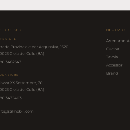
E DUE SEDI
NEGOZIO
IFE STORE
Arredament
trada Provinciale per Acquaviva, 1620
Cucina
0023 Gioia del Colle (BA)
Tavola
80 3482543
Accessori
Brand
OOK STORE
iazza XX Settembre, 70
0023 Gioia del Colle (BA)
80 3432403
nfo@stilmobili.com