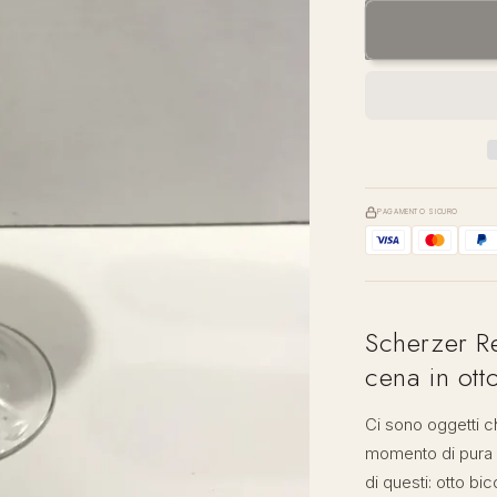
per
Scherzer
—
Red
Passion
|
Set
Bicchieri
da
Liquore
PAGAMENTO SICURO
Scherzer Re
cena in ott
Ci sono oggetti c
momento di pura p
di questi: otto bi