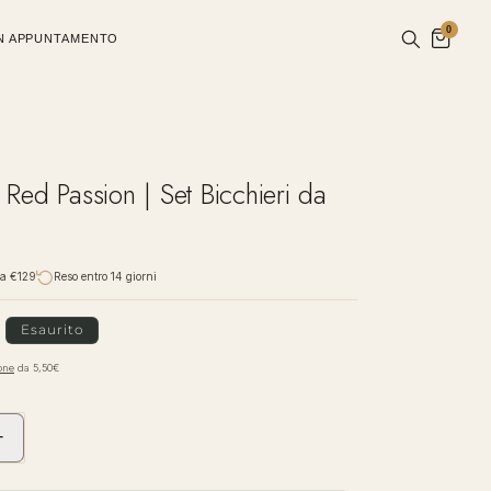
0
UN APPUNTAMENTO
Red Passion | Set Bicchieri da
da €129
Reso entro 14 giorni
Esaurito
one
da 5,50€
+
Aumenta
quantità