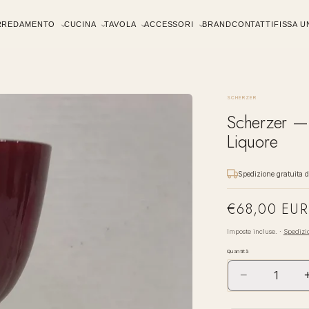
RREDAMENTO
CUCINA
TAVOLA
ACCESSORI
BRAND
CONTATTI
FISSA 
SCHERZER
Scherzer — 
Liquore
Spedizione gratuita 
€68,00 EUR
Prezzo
di
Imposte incluse. ·
Spedizi
listino
Quantità
−
Diminuisci
quantità