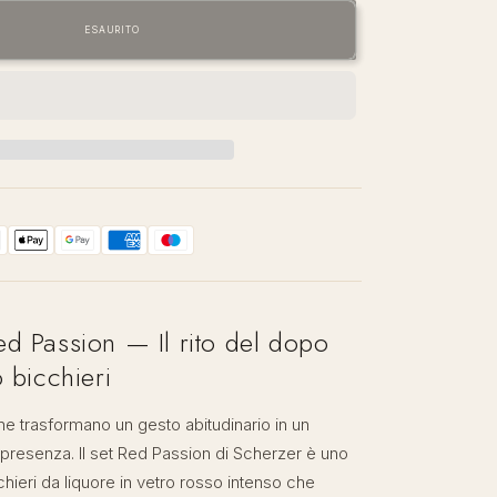
per
Scherzer
ESAURITO
—
Red
Passion
|
Set
Bicchieri
da
Liquore
d Passion — Il rito del dopo
o bicchieri
he trasformano un gesto abitudinario in un
resenza. Il set Red Passion di Scherzer è uno
cchieri da liquore in vetro rosso intenso che