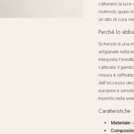
catturano la luce d
mutevoli, quasi vi
un atto di cura ve
Perché lo abbi
Scherzer è una m
artigianale nella 
interpreta l'ered
calibrata: il gam
misura e raffinat
dall'eccesso decor
europea e sensibi
inserirlo nella se
Caratteristiche
Materiale:
v
Composizi