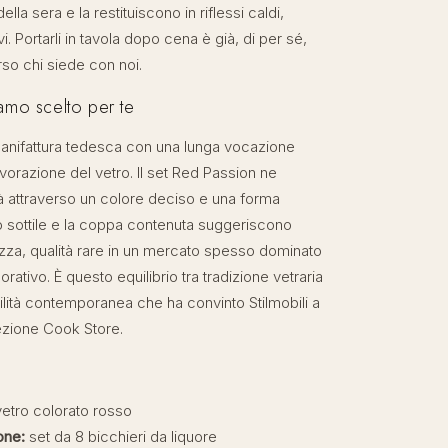
ella sera e la restituiscono in riflessi caldi,
vi. Portarli in tavola dopo cena è già, di per sé,
rso chi siede con noi.
amo scelto per te
anifattura tedesca con una lunga vocazione
lavorazione del vetro. Il set Red Passion ne
ità attraverso un colore deciso e una forma
bo sottile e la coppa contenuta suggeriscono
ezza, qualità rare in un mercato spesso dominato
ativo. È questo equilibrio tra tradizione vetraria
lità contemporanea che ha convinto Stilmobili a
lezione Cook Store.
etro colorato rosso
one:
set da 8 bicchieri da liquore