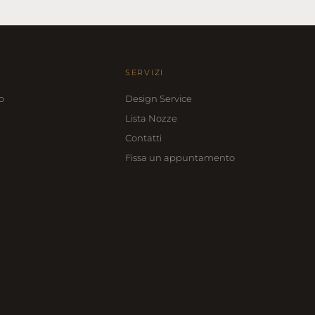
SERVIZI
o
Design Service
Lista Nozze
Contatti
Fissa un appuntamento